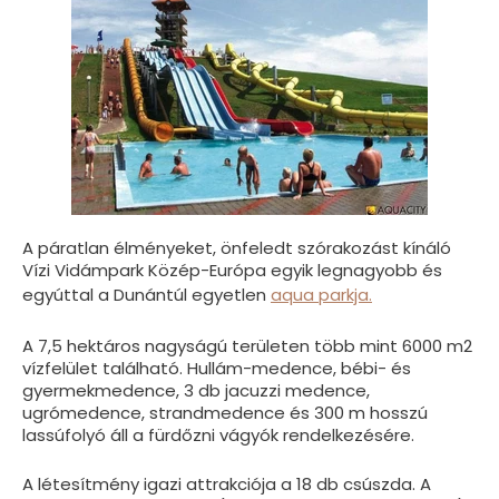
A páratlan élményeket, önfeledt szórakozást kínáló
Vízi Vidámpark Közép-Európa egyik legnagyobb és
egyúttal a Dunántúl egyetlen
aqua parkja.
A 7,5 hektáros nagyságú területen több mint 6000 m2
vízfelület található. Hullám-medence, bébi- és
gyermekmedence, 3 db jacuzzi medence,
ugrómedence, strandmedence és 300 m hosszú
lassúfolyó áll a fürdőzni vágyók rendelkezésére.
A létesítmény igazi attrakciója a 18 db csúszda. A